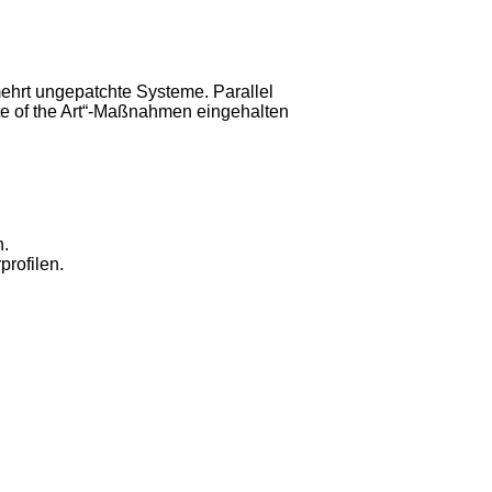
ehrt ungepatchte Systeme. Parallel
te of the Art“-Maßnahmen eingehalten
n.
rofilen.