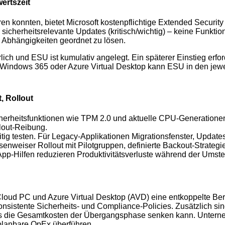
ertszeit
ren konnten, bietet Microsoft kostenpflichtige Extended Security
sicherheitsrelevante Updates (kritisch/wichtig) – keine Funktio
 Abhängigkeiten geordnet zu lösen.
lich und ESU ist kumulativ angelegt. Ein späterer Einstieg erfo
Windows 365 oder Azure Virtual Desktop kann ESU in den jeweil
, Rollout
erheitsfunktionen wie TPM 2.0 und aktuelle CPU-Generationen 
llout-Reibung.
ig testen. Für Legacy-Applikationen Migrationsfenster, Updates
asenweiser Rollout mit Pilotgruppen, definierte Backout-Strate
p-Hilfen reduzieren Produktivitätsverluste während der Umste
Cloud PC und Azure Virtual Desktop (AVD) eine entkoppelte Be
 konsistente Sicherheits- und Compliance-Policies. Zusätzlich 
was die Gesamtkosten der Übergangsphase senken kann. Unterne
 planbare OpEx überführen.