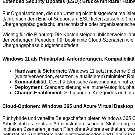
Extended Security Updates (ESU): Brücke mit klarer Halbw
Für Organisationen, die den Umstieg nicht fristgerecht realisie
Jahre nach dem End-of-Support an. ESU liefert ausschließlich 
Übergangspfad gedacht, um technische oder organisatorische
Wichtig für die Planung: Die Kosten steigen üblicherweise jähr
der vorherigen Perioden. Für bestimmte Cloud-Szenarien wie 
Übergangsphase budgetär abfedert.
Windows 11 als Primärpfad: Anforderungen, Kompatibilität
Hardware & Sicherheit:
Windows 11 setzt moderne Sich
(weiterverwenden, ersetzen, virtualisieren) minimiert Ro
Kompatibilität:
Geschäftskritische Anwendungen frühzeit
Deployment:
Standardisierung via Intune/Autopilot, ph
Change-Enablement:
Schulungen, Kurzguides und In-Ap
Cloud-Optionen: Windows 365 und Azure Virtual Desktop
Für hybride und verteilte Belegschaften bieten Windows 365 
Arbeitsplatzes: zentrale Administration, schnelle Skalierung,
in diesen Szenarien je nach Plan ohne Aufpreis enthalten, 
befristet als Zugriffsterminals weiterverwenden und CapEx in