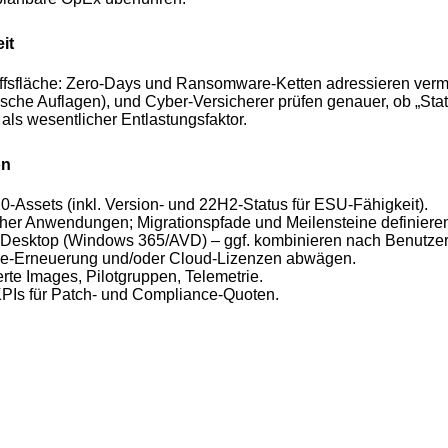
it
ffsfläche: Zero-Days und Ransomware-Ketten adressieren verm
sche Auflagen), und Cyber-Versicherer prüfen genauer, ob „Sta
 als wesentlicher Entlastungsfaktor.
on
0-Assets (inkl. Version- und 22H2-Status für ESU-Fähigkeit).
scher Anwendungen; Migrationspfade und Meilensteine definiere
Desktop (Windows 365/AVD) – ggf. kombinieren nach Benutzerp
e-Erneuerung und/oder Cloud-Lizenzen abwägen.
erte Images, Pilotgruppen, Telemetrie.
KPIs für Patch- und Compliance-Quoten.